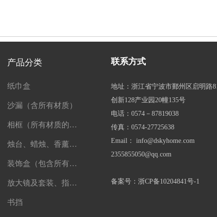
联系方式
产品分类
纸巾盒
地址：浙江省宁波市鄞州区启明路8
创新128产业园20幢135号
沙漏（含所有材质）
电话：0574－87819038
相框（所有材质的相框）
传真：0574-27725638
Email： info@dskyhome.com
烛台、蜡烛、香薰、精油及一切香薰制品
2355855050@qq.com
装饰盒（包含所有盒子）
备案号：浙CP备10204841号-1
放大镜及套装、指南针、望远镜
书挡