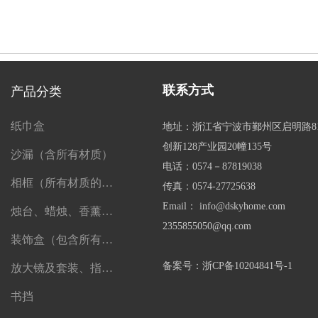
联系方式
产品分类
纸巾盒
地址：浙江省宁波市鄞州区启明路8
创新128产业园20幢135号
沙漏（含所有材质）
电话：0574－87819038
相框（所有材质的相框）
传真：0574-27725638
Email： info@dskyhome.com
烛台、蜡烛、香薰、精油及一切香薰制品
2355855050@qq.com
装饰盒（包含所有盒子）
备案号：浙CP备10204841号-1
放大镜及套装、指南针、望远镜
书挡