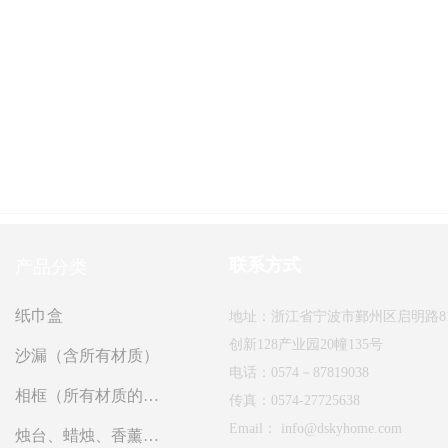
联系方式
产品分类
纸巾盒
地址：浙江省宁波市鄞州区启明路8
创新128产业园20幢135号
沙漏（含所有材质）
电话：0574－87819038
相框（所有材质的相框）
传真：0574-27725638
Email： info@dskyhome.com
烛台、蜡烛、香薰、精油及一切香薰制品