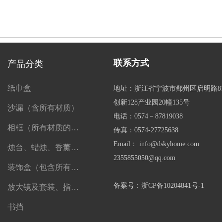
联系方式
产品分类
纸巾盒
地址：浙江省宁波市鄞州区启明路8
创新128产业园20幢135号
沙漏（含所有材质）
电话：0574－87819038
相框（所有材质的相框）
传真：0574-27725638
Email： info@dskyhome.com
烛台、蜡烛、香薰、精油及一切香薰制品
2355855050@qq.com
装饰盒（包含所有盒子）
备案号：浙CP备10204841号-1
放大镜及套装、指南针、望远镜
书挡